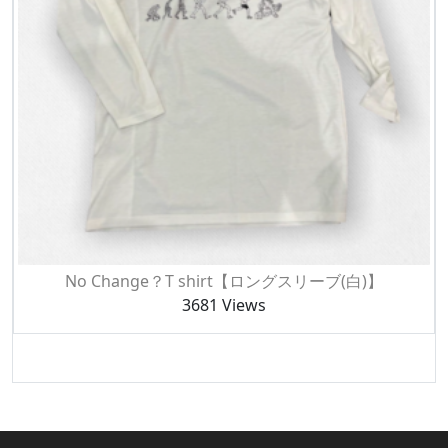
No Change？T shirt【ロングスリーブ(白)】
3681 Views