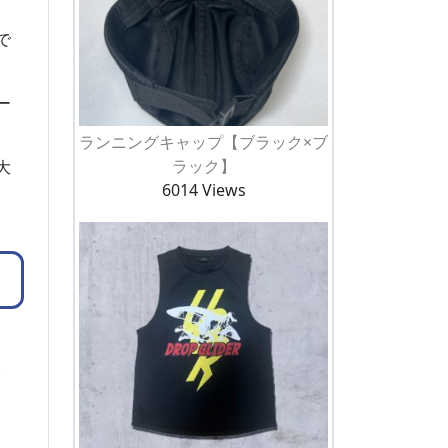
で
ー
ランニングキャップ【ブラック×ブ
ラック】
大
6014 Views
。