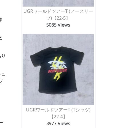
UGRワールドツアーT (ノースリー
ブ)【22-5】
ま
5085 Views
と
あり
シュ
ソ
UGRワールドツアーT (Tシャツ)
【22-4】
ー
3977 Views