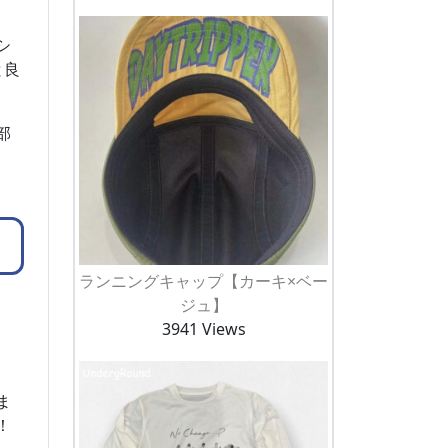
シ
と良
部
ランニングキャップ【カーキ×ベー
ジュ】
3941 Views
ま
！