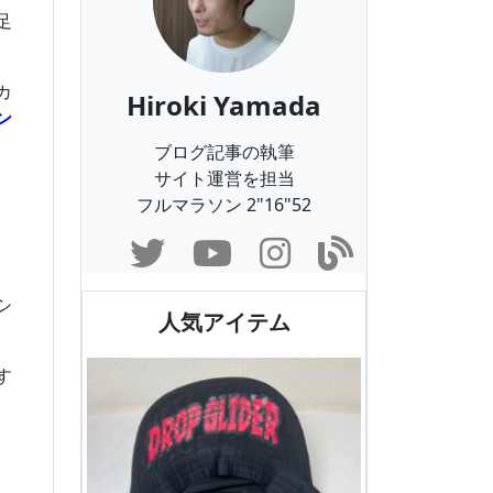
足
カ
Hiroki Yamada
ン
ブログ記事の執筆
サイト運営を担当
フルマラソン 2"16"52
シ
人気アイテム
す