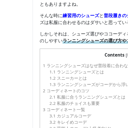
ともありますよね。
そんな時に
練習用のシューズ
と
普段履きの
ズは私服に合わせるのはダサいと思ってい
しかしそれは、シューズ選びやココーディ
のしやすい
ランニングシューズの選び方や
Contents
[
1
ランニングシューズはなぜ普段着に合わな
1.1
ランニングシューズとは
1.2
スニーカーとは
1.3
ランニングシューズがコーデから浮
2
コーディネートのコツ
2.1
私服に合うランニングシューズとは
2.2
私服のチョイスも重要
3
コーディネート一覧
3.1
カジュアルコーデ
3.2
キレイめコーデ